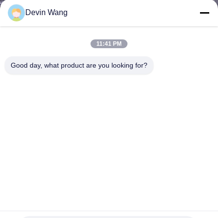
공
Devin Wang
장
11:41 PM
견
Good day, what product are you looking for?
학
품
질
관
리
문
물류 스태커용 창고 아연 도금 와이어 메쉬 컨테이너