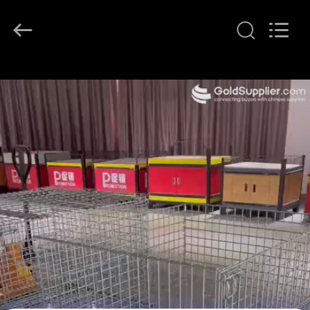
2017
-
2026
Hebei
Qijie
Wire
Mesh
MFG
집
Co.,
Ltd.
All
Rights
Reserved.
제
품
회
사
소
개