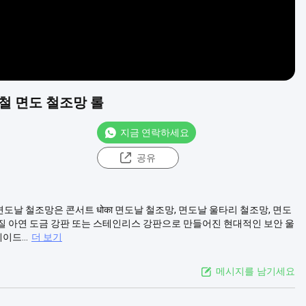
강철 면도 철조망 롤
지금 연락하세요
공유
면도날 철조망은 콘서트 धोका 면도날 철조망, 면도날 울타리 철조망, 면도
질 아연 도금 강판 또는 스테인리스 강판으로 만들어진 현대적인 보안 울
드...
더 보기
메시지를 남기세요