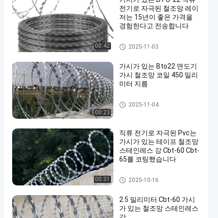
전기로 자극된 철조망 레이
저는 15년이 좋은 가격을
경험한다고 전송합니다
콘서티나 면도날
00:42
2025-11-03
가시가 있는 Bto22 면도기
가시 철조망 코일 450 밀리
미터 지름
콘서티나 면도날
2025-11-04
00:23
직류 전기로 자극된 Pvc는
가시가 있는 테이프 철조망
스테인레스 강 Cbt-60 Cbt-
65를 코팅했습니다
콘서티나 면도날
00:31
2025-10-16
2.5 밀리미터 Cbt-60 가시
가 있는 철조망 스테인레스
강