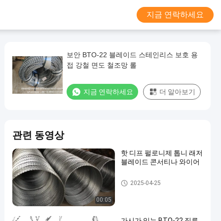
지금 연락하세요
보안 BTO-22 블레이드 스테인리스 보호 용
접 강철 면도 철조망 롤
지금 연락하세요
더 알아보기
관련 동영상
핫 디프 펄로니제 톱니 래저
블레이드 콘서티나 와이어
콘서티나 면도날
2025-04-25
00:05
가시가 있는 BTO-22 직류