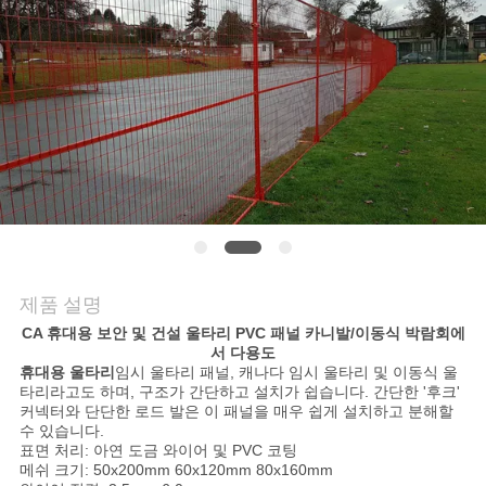
의
하
기
조
회
를
요
제품 설명
청
CA 휴대용 보안 및 건설 울타리 PVC 패널 카니발/이동식 박람회에
서 다용도
하
휴대용 울타리
임시 울타리 패널, 캐나다 임시 울타리 및 이동식 울
타리라고도 하며, 구조가 간단하고 설치가 쉽습니다. 간단한 '후크'
커넥터와 단단한 로드 발은 이 패널을 매우 쉽게 설치하고 분해할
다
수 있습니다.
표면 처리: 아연 도금 와이어 및 PVC 코팅
메쉬 크기: 50x200mm 60x120mm 80x160mm