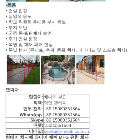
-응용
• 건설 현장
• 상업적 용도
• 학교 위원회 휴대용 부지 확보
• 부지 보안
• 군중 통제/판매자 보안
• 주거 건설 현장
• 복원 및 화재 피해 현장
• 특별 행사 (콘서트, 축제, 문화 행사, 퍼레이드 및 스포츠 행사)
연락처
담당자:
베니타 부인
직책:
영업 관리자
업무 전화:
+86 15080351564
WhatsApp:
+86 15080351564
Skype
+86 15080351564
위챗:
15080351564
이메일:
benita@xmesh.com.cn
허베이 치지에 와이어 메쉬 MFG 유한 회사