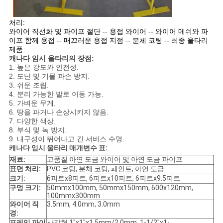
처리:
와이어 직선화 및 파이프 절단 -- 용접 와이어 -- 와이어 메쉬와 파
이프 함께 용접 -- 매끄러운 용접 지점 -- 분체 코팅 -- 최종 울타리
제품
캐나다 임시 울타리의 장점:
1. 높은 강도와 안전성.
2. 도난 및 기물 파손 방지.
3. 쉬운 조립.
4. 분리 가능한 발로 이동 가능.
5. 가벼운 무게.
6. 땅을 파거나 손상시키지 않음.
7. 다양한 색상.
8. 부식 및 녹 방지.
9. 내구성이 뛰어나고 긴 서비스 수명.
캐나다 임시 울타리 매개변수 표:
재료:
고품질 아연 도금 와이어 및 아연 도금 파이프
표면 처리:
PVC 코팅, 분체 코팅, 페인트, 아연 도금.
크기:
6피트x8피트, 6피트x10피트, 6피트x9.5피트
구멍 크기:
50mmx100mm, 50mmx150mm, 600x120mm,
100mmx300mm
와이어 직
3.5mm, 4.0mm, 3.0mm
경:
프레임 파이
사각형 1"x1"x1.5mm/2.0mm, 1-1/2"x1-