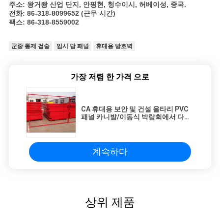
주소: 왕거좡 산업 단지, 안핑현, 헝수이시, 허베이성, 중국.
전화: 86-318-8099652 (근무 시간)
팩스: 86-318-8559002
군중 통제 검술
임시 담 패널
휴대용 방호벽
가장 저렴 한 가격 으로
CA 휴대용 보안 및 건설 울타리 PVC
패널 카니발/이동식 박람회에서 다용
도
계속하다
상위 제품