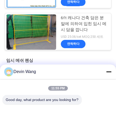
연락하다
6ft 캐나다 건축 담은 분
말에 의하여 입힌 임시 메
시 담을 깝니다
USD 25-38/set MOQ:250 세트
연락하다
임시 메쉬 펜싱
Devin Wang
임시 철장
노란 빛깔 캐나다 야외 공사 가설 울타리 패널 1.8m 높이
11:55 PM
코팅된 캐나다 구조 직류 전기로 자극된 일시적 울타리 파우더
Good day, what product are you looking for?
모든