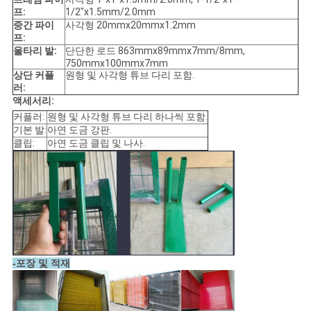
프:
1/2"x1.5mm/2.0mm
중간 파이
사각형 20mmx20mmx1.2mm
프:
울타리 발:
단단한 로드 863mmx89mmx7mm/8mm,
750mmx100mmx7mm
상단 커플
원형 및 사각형 튜브 다리 포함.
러:
액세서리:
커플러:
원형 및 사각형 튜브 다리 하나씩 포함.
기본 발:
아연 도금 강판.
클립:
아연 도금 클립 및 나사.
-포장 및 적재