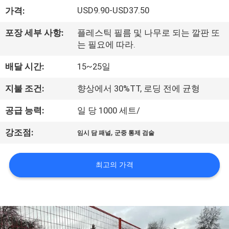
USD9.90-USD37.50
가격:
공
장
포장 세부 사항:
플레스틱 필름 및 나무로 되는 깔판 또
는 필요에 따라.
견
배달 시간:
15~25일
학
지불 조건:
향상에서 30%TT, 로딩 전에 균형
품
공급 능력:
일 당 1000 세트/
질
,
강조점:
임시 담 패널
군중 통제 검술
관
최고의 가격
리
문