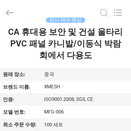
2017
-
2026
Hebei
Qijie
임시 메쉬 펜싱
Wire
Mesh
MFG
CA 휴대용 보안 및 건설 울타리
집
Co.,
Ltd.
All
PVC 패널 카니발/이동식 박람
Rights
Reserved.
제
회에서 다용도
품
원래 장소:
중국
회
XMESH
브랜드 이름:
사
ISO9001:2008, SGS, CE
인증:
소
MFG-006
모델 번호:
개
최소 주문 수량:
100 세트