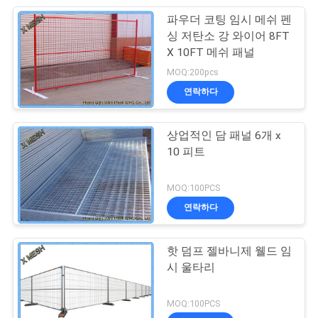
파우더 코팅 임시 메쉬 펜
싱 저탄소 강 와이어 8FT
X 10FT 메쉬 패널
MOQ:200pcs
연락하다
상업적인 담 패널 6개 x
10 피트
MOQ:100PCS
연락하다
핫 덤프 젤바니제 웰드 임
시 울타리
MOQ:100PCS